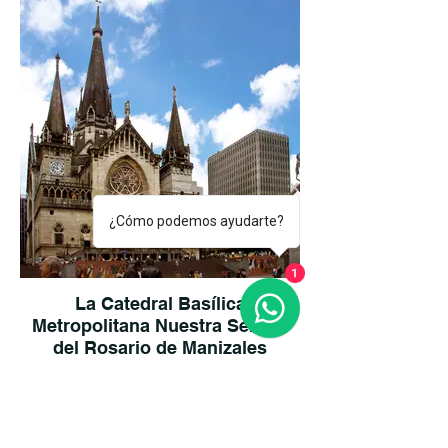
departamental y nacional. El Río Medina
de aguas frías se encuentra sobre la
Vereda Orita a unos 13 kilómetros cuenta
con tres saltos de más de 30 metros de
altura. Es ideal para hacer senderismo o
ciclomontañismo.
¿Cómo podemos ayudarte?
1
La Catedral Basílica
Metropolitana Nuestra Señora
del Rosario de Manizales
The Metropolitan Cathedral Basilica of Our
Lady of the Rosary of Manizales is a
Catholic monument located in the city
center, opposite the statue of the condor in
Plaza de Bolívar in Manizales, Caldas. It is