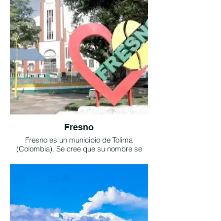
Además, puedes visitar las ruinas de la
antigua ciudad de Armero, que fue
destruida por un volcán en 1985. Tomada
Tips de viajero.com
Fresno
Fresno es un municipio de Tolima
(Colombia). Se cree que su nombre se
debe a que en la antigüedad en la época
de la conquista se encontraron muchos y
diversos tipos de árboles de fresno de los
cuales quedan muy pocos. Clima
templado donde se celebran estas
festividades.
-Festival del retorno o encuentros de
colonias en el mes de junio.