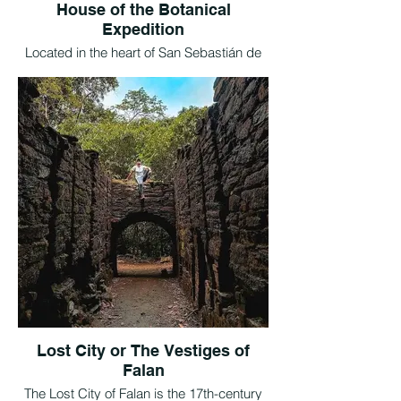
House of the Botanical
Expedition
Located in the heart of San Sebastián de
Mariquita, the fruit-producing capital of
Tolima, lies an old colonial mansion in the
main park of this municipality in the north
of the department. This 18th-century
building is the epitome of José Celestino
Mutis's Second Botanical Expedition. A
taste of the smell is in order.
Lost City or The Vestiges of
Falan
The Lost City of Falan is the 17th-century