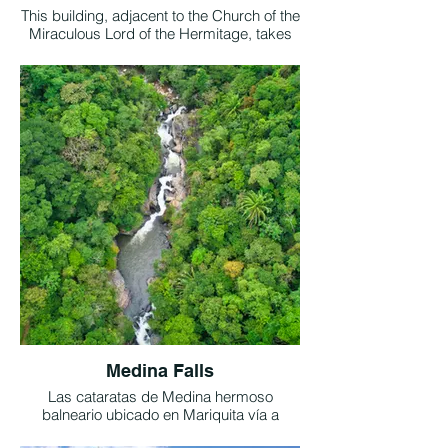
Colombia
This building, adjacent to the Church of the
Miraculous Lord of the Hermitage, takes
us back to the colonial period with its
tunnels and secret chambers. At the top of
the ridge is a heraldic pomegranate
carved in stone, damaged by a lightning
strike around 1900, which in turn struck
one part of the image of the Miraculous
Lord of the Hermitage. Taken from the
Casa de la Moneda social network.
Medina Falls
Las cataratas de Medina hermoso
balneario ubicado en Mariquita vía a
Victoria (Caldas) reconocido a nivel