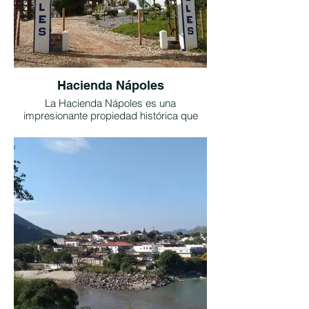
nivel del mar y la subida acumula casi
3.200 metros de desnivel positivo.
Tomado página clubstrava.com
Hacienda Nápoles
La Hacienda Nápoles es una
impresionante propiedad histórica que
ofrece una experiencia única e inolvidable.
En la Hacienda Nápoles, tendrás la
oportunidad de viajar en el tiempo y
descubrir la historia y la cultura de la
región. Podrás ver la impresionante
arquitectura de la hacienda y sus
hermosos jardines, así como visitar los
parques temáticos y los animales salvajes
que viven en la propiedad.
-El Parque Temático Hacienda Nápoles fue
escogido por la Revista Times como uno
de los 10 parques más exóticos del
mundo.
-Las portadas del parque son las más
grandes de su género en América Latina.