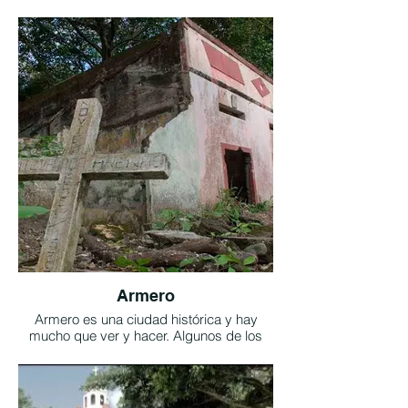
ruins of a Spanish citadel that stood next
to the Royal Mines of Santa Ana during the
colonial era. They were called "royal"
because they were gold and silver mines
owned directly by the King of Spain. After
the War of Independence, they were
granted a concession to the English by
order of General Bolívar. Tunnels, walls,
and stone cellars of this mining town, lost
in the jungle, still remain, as most of the
structures were used more than a century
ago to sell bricks in neighboring towns.
Taken from the Lost City of Falan website.
Armero
Armero es una ciudad histórica y hay
mucho que ver y hacer. Algunos de los
principales atractivos turísticos de la
ciudad son el Museo Arqueológico, la
Catedral de Armero y el Parque
Arqueológico Guayabo de Turmequé.